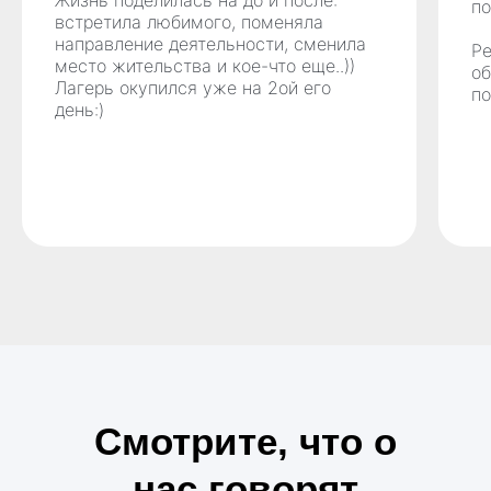
Жизнь поделилась на до и после:
по
встретила любимого, поменяла
направление деятельности, сменила
Ре
место жительства и кое-что еще..))
об
Лагерь окупился уже на 2ой его
по
день:)
Смотрите, что о
нас говорят