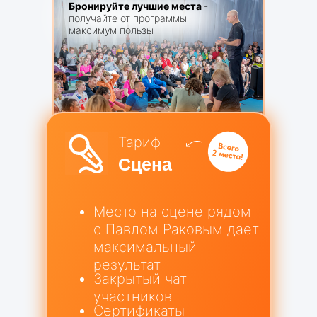
Бронируйте лучшие места
-
получайте от программы
максимум пользы
Тариф
Сцена
Место на сцене рядом
с Павлом Раковым дает
максимальный
результат
Закрытый чат
участников
Сертификаты