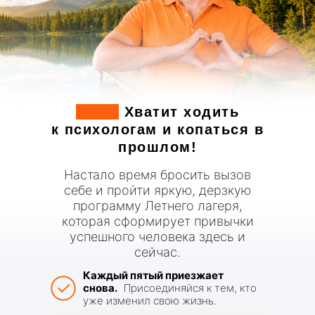
Стоп.
Хватит ходить
к психологам и копаться в
прошлом!
Настало время бросить вызов
Публичная оферта(ИП)
себе и пройти яркую, дерзкую
программу Летнего лагеря,
которая сформирует привычки
успешного человека здесь и
После лагеря вышла замуж
Повысили на работе,
Ушла из найма:
сейчас.
После лагеря переехала
Решились проблемы со
и купила 3 квартиры с
Подняла самооценку и
а также в жизни появился
открыла свой бизнес,
в Москву, работает на себя
спиной и вышла в финал
Каждый пятый приезжает
мужем
ушла
купила автомобиль и дом
статусный мужчина
снова.
Присоединяйся к тем, кто
и довольна своей жизнью
проекта “Мисс Бикини” в
с нелюбимой работы
уже изменил свою жизнь.
38