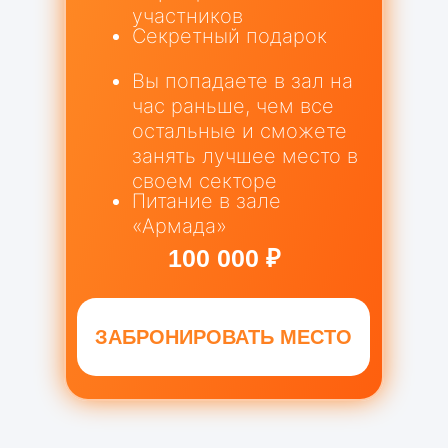
участников
Секретный подарок
Вы попадаете в зал на
час раньше, чем все
остальные и сможете
занять лучшее место в
своем секторе
Питание в зале
«Армада»
100 000 ₽
ЗАБРОНИРОВАТЬ МЕСТО