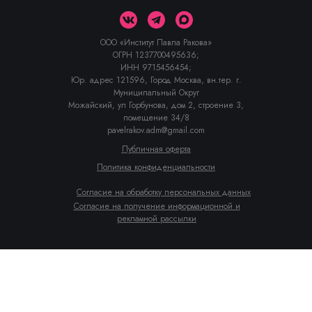
ООО «Институт Павла Ракова»
ОГРН 1237700495636;
ИНН 9715456454;
Юр. адрес 121596, Город Москва, вн.тер. г.
Муниципальный Округ
Можайский, ул Горбунова, дом 2, строение 3,
помещение 34/8
pavelrakov.adm@gmail.com
Публичная о
ферта
Политика конфиденциальности
Согласие на обработку персональных данных
Согласие на получение информационной и
рекламной рассылки