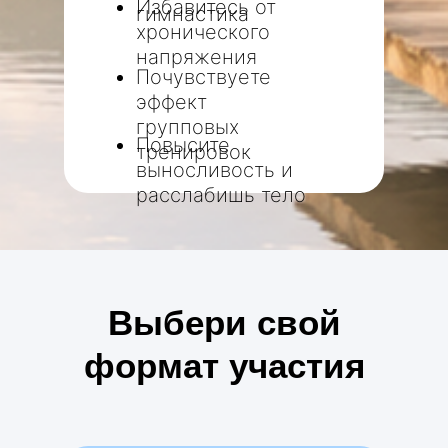
Избавитесь от
гимнастика
хронического
напряжения
Почувствуете
эффект
групповых
Повысите
тренировок
выносливость и
расслабишь тело
Выбери свой
формат участия